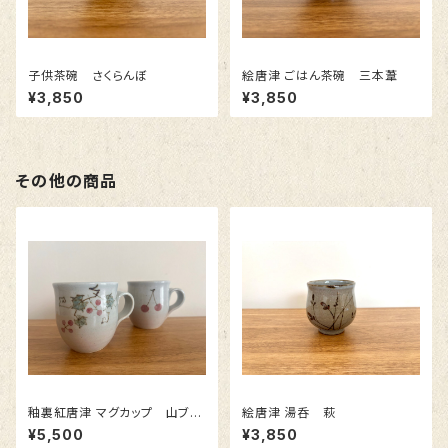
子供茶碗 さくらんぼ
絵唐津 ごはん茶碗 三本葦
¥3,850
¥3,850
その他の商品
釉裏紅唐津 マグカップ 山ブド
絵唐津 湯呑 萩
ウ
¥5,500
¥3,850