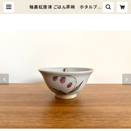
釉裏紅唐津 ごはん茶碗 ホタルブク
ロ | 春窯