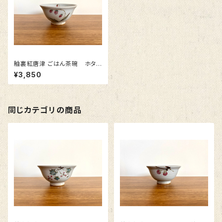
釉裏紅唐津 ごはん茶碗 ホタル
ブクロ
¥3,850
同じカテゴリの商品