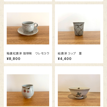
釉裏紅唐津 珈琲碗 ワレモコウ
絵唐津 コップ 葦
¥8,800
¥4,400